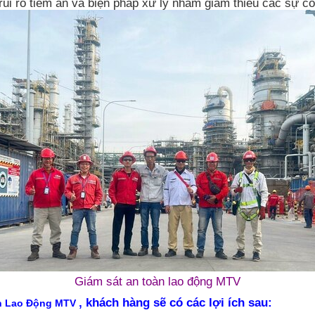
ủi ro tiềm ẩn và biện pháp xử lý nhằm giảm thiểu các sự cố
Giám sát an toàn lao động MTV
, khách hàng sẽ có các lợi ích sau:
n Lao Động MTV