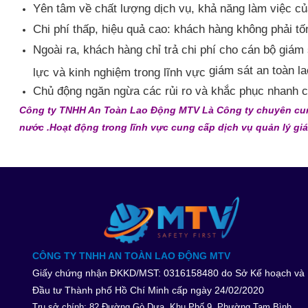
Yên tâm về chất lượng dịch vụ, khả năng làm việc c
Chi phí thấp, hiệu quả cao: khách hàng không phải tố
Ngoài ra, khách hàng chỉ trả chi phí cho
cán bộ giám
giám sát an toàn l
lực và kinh nghiệm trong lĩnh vực
Chủ động ngăn ngừa các rủi ro và khắc phục nhanh 
Công ty TNHH An Toàn Lao Động MTV
Là Công ty chuyên
cu
nước .
Hoạt động trong lĩnh vực
cung cấp
dịch vụ quản lý
gi
CÔNG TY TNHH AN TOÀN LAO ĐỘNG MTV
Giấy chứng nhận ĐKKD/MST: 0316158480 do Sở Kế hoạch và
Đầu tư Thành phố Hồ Chí Minh cấp ngày 24/02/2020
Trụ sở chính: 82 Đường Gò Dưa, Khu Phố 9, Phường Tam Bình,