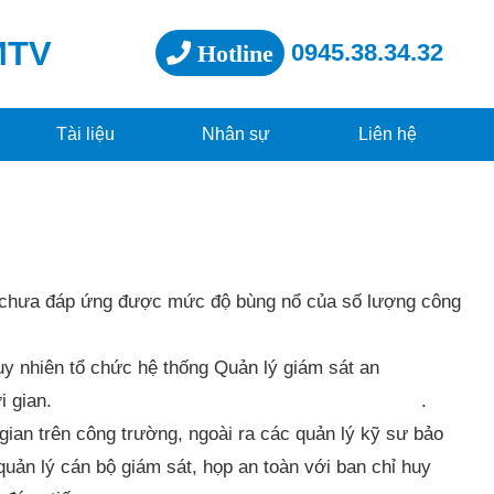
MTV
0945.38.34.32
Hotline
Tài liệu
Nhân sự
Liên hệ
àn chưa đáp ứng được mức độ bùng nổ của số lượng công
uy nhiên tổ chức hệ thống
Quản lý giám sát an
ệc đòi hỏi rất nhiều thời gian. .
 gian trên công trường, ngoài ra các
quản lý kỹ sư bảo
quản lý cán bộ giám sát
, họp
an toàn
với ban chỉ huy