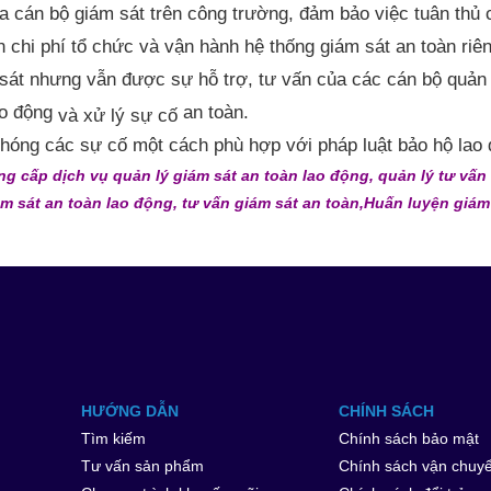
ủa
cán bộ giám sát
trên công trường, đảm bảo việc tuân thủ 
n chi phí tổ chức và vận hành hệ thống
giám sát an toàn
riên
 sát
nhưng vẫn được sự hỗ trợ, tư vấn của các
cán bộ quản 
ao động
an toàn.
và xử lý sự cố
chóng các sự cố một cách phù hợp với pháp luật
bảo hộ lao 
ng cấp dịch vụ quản lý giám sát an toàn lao động
, quản lý
tư vấn
ám sát an toàn lao động,
tư vấn giám sát an toàn
,
Huấn luyện giám
HƯỚNG DẪN
CHÍNH SÁCH
Tìm kiếm
Chính sách bảo mật
Tư vấn sản phẩm
Chính sách vận chuy