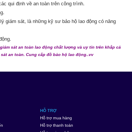
các qui định về
an toàn
trên công trình.
g.
lý giám sát,
là những
kỹ sư bảo hộ lao động
có năng
động.
 giám sát an toàn lao động
chất lượng và uy tín trên khắp cả
 sát an toàn
.
Cung cấp đồ bảo hộ lao động
..vv
HỖ TRỢ
Hỗ trợ mua hàng
ển
Hỗ trợ thanh toán