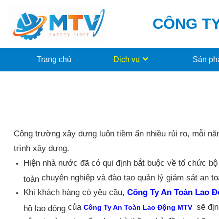
CÔNG TY
Trang chủ
Dịch vụ
Sản p
Công trường xây dựng luôn tiềm ẩn nhiều rủi ro, mỗi n
trình xây dựng.
Hiện nhà nước đã có qui định bắt buộc về tổ chức b
chuyên nghiệp và đào tạo
quản lý giám sát an t
toàn
Khi khách hàng có yêu cầu,
Công Ty An Toàn Lao 
của
sẽ địn
Công Ty An Toàn Lao Động MTV
hộ lao động