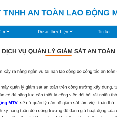
 TNHH AN TOÀN LAO ĐỘNG
hẩm
Dự án thực hiện
Tin tức
DỊCH VỤ QUẢN LÝ GIÁM SÁT AN TOÀN
ăm xảy ra hàng ngàn vụ tai nạn lao động do công tác an to
ộ máy
quản lý giám sát an toàn
trên công trường xây dựng, t
oàn
có đủ năng lực cần thiết là công vi
Động MTV
sẽ cử
quản lý cán bộ giám sát
làm việc toàn thời
h kỳ hàng tuần đến công trường để đánh giá hoạt động của