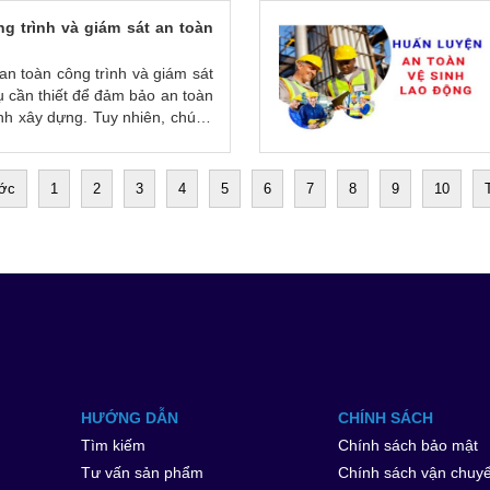
o động
ng trình và giám sát an toàn
an toàn công trình và giám sát
vụ cần thiết để đảm bảo an toàn
ình xây dựng. Tuy nhiên, chúng
ung, phạm vi và mục đích sử
c biệt và vai trò của từng dịch
ước
1
2
3
4
5
6
7
8
9
10
HƯỚNG DẪN
CHÍNH SÁCH
Tìm kiếm
Chính sách bảo mật
Tư vấn sản phẩm
Chính sách vận chuy