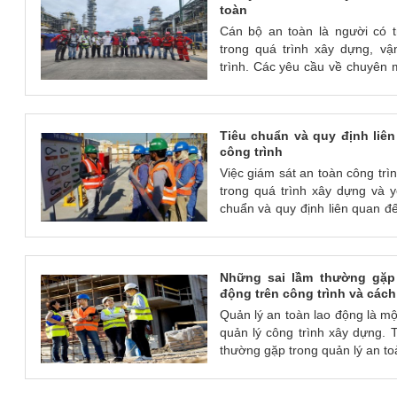
toàn
Cán bộ an toàn là người có 
trong quá trình xây dựng, v
trình. Các yêu cầu về chuyên
toàn bao gồm:
1. Kiến thức về an toàn lao độ
kiến thức về các quy định về
Tiêu chuẩn và quy định liê
pháp phòng ngừa và ứng phó với
công trình
Việc giám sát an toàn công trì
trong quá trình xây dựng và y
chuẩn và quy định liên quan đ
là một số tiêu chuẩn và quy 
giám sát an toàn công trình:
- Tiêu chuẩn ISO 45001:2018 v
Những sai lầm thường gặp 
nghề nghiệp: Tiêu chuẩn này q
động trên công trình và các
an toàn và sức khỏe nghề nghi
cả quá trình xây dựng và giám s
Quản lý an toàn lao động là mộ
quản lý công trình xây dựng. T
thường gặp trong quản lý an to
dựng. Sau đây là một số sai l
chúng: