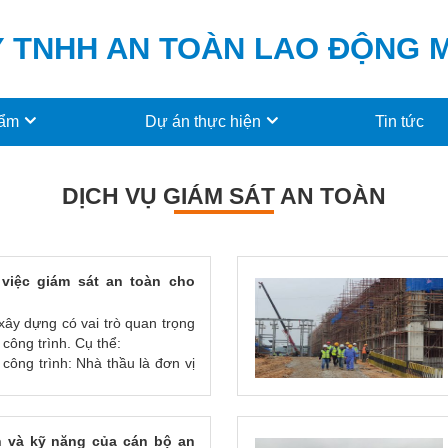
 TNHH AN TOÀN LAO ĐỘNG
hẩm
Dự án thực hiện
Tin tức
DỊCH VỤ GIÁM SÁT AN TOÀN
 việc giám sát an toàn cho
xây dựng có vai trò quan trọng
 công trình. Cụ thể:
 công trình: Nhà thầu là đơn vị
iệc bảo đảm an toàn cho công
bảo rằng công trình được thiết
eo đúng các quy định và tiêu
 và kỹ năng của cán bộ an