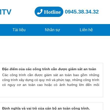
MTV
0945.38.34.32
Hotline
Tài liệu
Nhân sự
Liên hệ
Đặc điểm của các công trình cần được giám sát an toàn
Các công trình cần được giám sát an toàn bao gồm những
công trình xây dựng có quy mô và phức tạp, những công trình
có nguy cơ an toàn cao hoặc có ảnh hưởng lớn đến môi
trường và cộng đồng xung quanh. Các đặc điểm chung của
các công trình này bao gồm:
1. Quy mô lớn: Các công trình có quy mô lớn, phức tạp, nhiều
tầng hoặc nhiều khu vực, đòi hỏi sự phối hợp và quản lý chặt
Định nghĩa và vai trò của cán bộ an toàn công trình.
chẽ giữa các bộ phận.