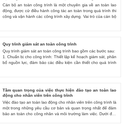
Cán bộ an toàn công trình là một chuyên gia về an toàn lao
động, được cử điều hành công tác an toàn trong quá trình thi
công và vận hành các công trình xây dựng. Vai trò của cán bộ
an toàn công trình rất quan trọng trong việc đảm bảo an toàn
cho các công nhân, người lao động và người sử dụng lao
động trên công trường.
Cụ thể, vai trò của cán bộ an toàn công trình bao gồm:
Quy trình giám sát an toàn công trình
Quy trình giám sát an toàn công trình bao gồm các bước sau:
1. Chuẩn bị cho công trình: Thiết lập kế hoạch giám sát, phân
bổ nguồn lực, đảm bảo các điều kiện cần thiết cho quá trình
giám sát.
- Thiết lập kế hoạch giám sát: Xác định các mục tiêu, phạm vi
và tiêu chuẩn giám sát cho công trình. Lập kế hoạch chi tiết
về các hoạt động giám sát, như thời gian giám sát, phương
Tầm quan trọng của việc thực hiện đào tạo an toàn lao
pháp giám sát, kỹ thuật sử dụng và các tiêu chí đánh giá kết
động cho nhân viên trên công trình
quả giám sát.
Việc đào tạo an toàn lao động cho nhân viên trên công trình là
- Phân bổ nguồn lực: Xác định các tài nguyên cần thiết cho
một trong những yêu cầu cơ bản và quan trọng nhất để đảm
quá trình giám sát, bao gồm các kỹ sư, chuyên gia, thiết bị và
bảo an toàn cho công nhân và môi trường làm việc. Dưới đây
vật liệu. Phân bổ nguồn lực một cách hợp lý và hiệu quả, đảm
là một số tầm quan trọng của việc thực hiện đào tạo an toàn
bảo đủ tài nguyên và tránh lãng phí.
lao động cho nhân viên trên công trình: