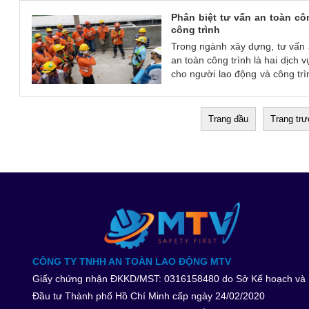
1. Thiếu đầu tư vào an toàn la
Phân biệt tư vấn an toàn cô
công trình
Trong ngành xây dựng, tư vấn 
an toàn công trình là hai dịch 
cho người lao động và công tr
có những khác biệt về nội d
dụng. Dưới đây là những sự khá
vụ.
Trang đầu
Trang tr
CÔNG TY TNHH AN TOÀN LAO ĐỘNG MTV
Giấy chứng nhận ĐKKD/MST: 0316158480 do Sở Kế hoạch và
Đầu tư Thành phố Hồ Chí Minh cấp ngày 24/02/2020