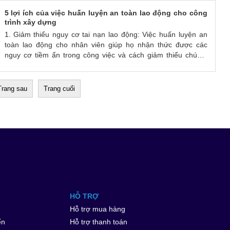
5 lợi ích của việc huấn luyện an toàn lao động cho công
trình xây dựng
1.
Giảm thiểu nguy cơ tai nạn lao động: Việc huấn luyện an
toàn lao động cho nhân viên giúp họ nhận thức được các
nguy cơ tiềm ẩn trong công việc và cách giảm thiểu chúng.
Điều này giúp giảm thiểu nguy cơ tai nạn lao động và bảo vệ
sức khỏe, tính mạng của nhân viên.
Trang sau
Trang cuối
HỖ TRỢ
Hỗ trợ mua hàng
ển
Hỗ trợ thanh toán