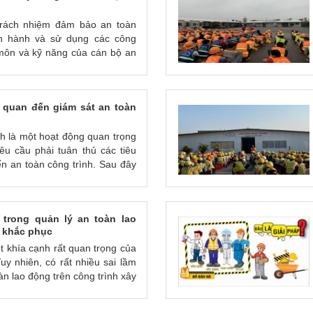
trách nhiệm đảm bảo an toàn
ận hành và sử dụng các công
 môn và kỹ năng của cán bộ an
ng: Cán bộ an toàn cần phải có
 an toàn lao động, các phương
n quan đến giám sát an toàn
 các rủi ro lao động.
nh là một hoạt động quan trọng
êu cầu phải tuân thủ các tiêu
ến an toàn công trình. Sau đây
định quan trọng liên quan đến
ề quản lý an toàn và sức khỏe
trong quản lý an toàn lao
uy định các yêu cầu về quản lý
h khắc phục
ệp trong các tổ chức, bao gồm
át an toàn công trình.
t khía cạnh rất quan trọng của
uy nhiên, có rất nhiều sai lầm
àn lao động trên công trình xây
ầm phổ biến và cách khắc phục