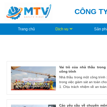
CÔNG TY
Trang chủ
Dịch vụ
Sản p
Vai trò của nhà thầu trong
công trình
Nhà thầu trong một công trình 
trong việc giám sát an toàn cho
1. Chịu trách nhiệm về an toàn
chịu trách nhiệm chính về v
trình. Do đó, họ cần phải đảm 
kế, xây dựng và vận hành th
Các yêu cầu về chuyên môn
chuẩn an toàn.